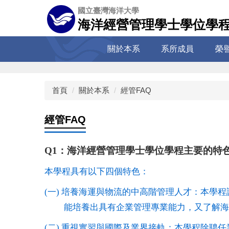
跳
國立臺灣海洋大學
到
海洋經營管理學士學位學
主
要
關於本系
系所成員
榮
內
容
區
首頁
關於本系
經管FAQ
經管FAQ
Q1：海洋經營管理學士學位學程主要的特色
本學程具有以下四個特色：
(
一
)
培養海運與物流的中高階管理人才：本學程
能培養出具有企業管理專業能力，又了解海
(
二
)
重視實習與國際及業界接軌：本學程除聘任