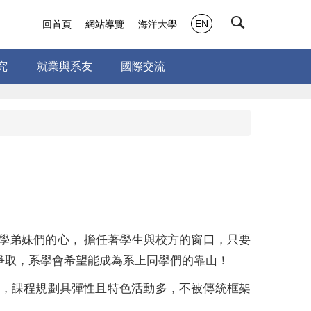
EN
回首頁
網站導覽
海洋大學
究
就業與系友
國際交流
學弟妹們的心，
擔任著學生與校方的窗口，只要
爭取，系學會希望能成為系上同學們的靠山！
，課程規劃具彈
性且特色活動多，不被傳統框架