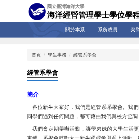
跳
國立臺灣海洋大學
到
海洋經營管理學士學位學
主
要
關於本系
系所成員
榮
內
容
區
首頁
學生事務
經管系學會
經管系學會
簡介
各位新生大家好，我們是經管系系學會。我們
同學們遇到任何問題，都可藉由我們與校方協調
我們會定期舉辦活動，讓學弟妹的大學生活更
束縛。系學會鼓勵大一新生踴躍參與系上活動，