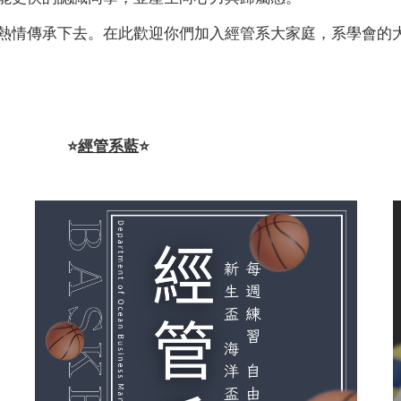
熱情傳承下去。
在此歡迎你們加入經管系大家庭，系學會的
️
⭐️
經管系藍
⭐