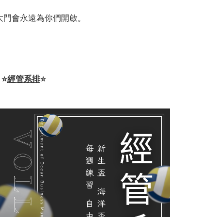
大門會永遠為你們開啟。
️
⭐️
經管系排
⭐️