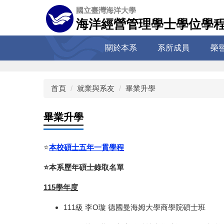
跳
國立臺灣海洋大學
到
海洋經營管理學士學位學
主
要
關於本系
系所成員
榮
內
容
區
首頁
就業與系友
畢業升學
畢業升學
⭐️
本校碩士五年一貫學程
⭐️本系歷年碩士錄取名單
115學年度
111級 李O璇 德國曼海姆大學商學院碩士班