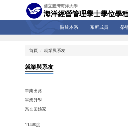
跳
國立臺灣海洋大學
到
海洋經營管理學士學位學
主
要
關於本系
系所成員
榮
內
容
區
首頁
就業與系友
就業與系友
畢業出路
畢業升學
系友回娘家
114年度