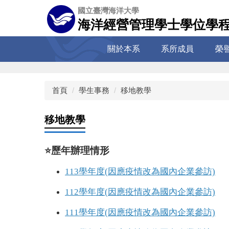
跳
國立臺灣海洋大學
到
海洋經營管理學士學位學
主
要
關於本系
系所成員
榮
內
容
區
首頁
學生事務
移地教學
移地教學
⭐️
歷年辦理情形
113學年度(因應疫情改為國內企業參訪)
112學年度(因應疫情改為國內企業參訪)
111學年度(因應疫情改為國內企業參訪)