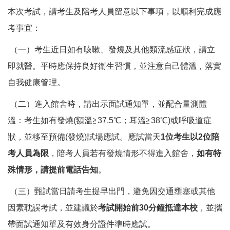
本次考試，請考生及陪考人員留意以下事項，以順利完成應
考事宜：
（一）考生近日如有咳嗽、發燒及其他類流感症狀，請立
即就醫。平時應保持良好衛生習慣，並注意自己體溫，落實
自我健康管理。
（二）進入館舍時，請出示面試通知單，並配合量測體
溫：考生如有發燒(額溫≧37.5℃；耳溫≧38℃)或呼吸道症
狀，並移至預備(發燒)試場應試。應試當天
1位考生以2位陪
考人員為限
，陪考人員若有發燒情形不得進入館舍，
如有特
殊情形，請提前電話告知
。
（三）甄試當日請考生提早出門，避免因交通壅塞或其他
因素耽誤考試，並建議於
考試開始前30分鐘抵達本校
，並攜
帶面試通知單及有效身分證件準時應試。