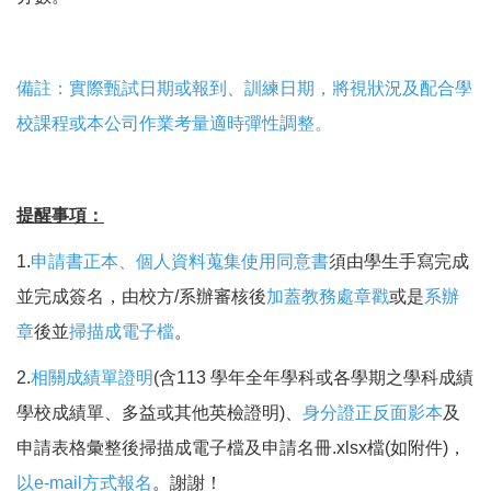
備註：實際甄試日期或報到、訓練日期，將視狀況及配合學
校課程或本公司作業考量適時彈性調整。
提醒事項：
1.
申請書正本、個人資料蒐集使用同意書
須由學生手寫完成
並完成簽名，由校方/系辦審核後
加蓋教務處章戳
或是
系辦
章
後並
掃描成電子檔
。
2.
相關成績單證明
(含113 學年全年學科或各學期之學科成績
學校成績單、多益或其他英檢證明)、
身分證正反面影本
及
申請表格彙整後掃描成電子檔及申請名冊.xlsx檔(如附件)，
以e-mail方式報名
。謝謝！