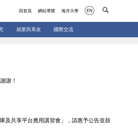
EN
回首頁
網站導覽
海洋大學
究
就業與系友
國際交流
，謝謝！
料庫及共享平台應用講習會」，請惠予公告並鼓